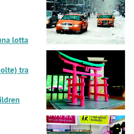
una lotta
olte) tra
ildren